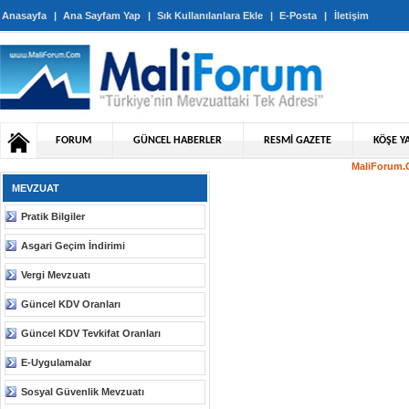
Anasayfa
|
Ana Sayfam Yap
|
Sık Kullanılanlara Ekle
|
E-Posta
|
İletişim
FORUM
GÜNCEL HABERLER
RESMİ GAZETE
KÖŞE YA
MaliForum.C
MEVZUAT
Pratik Bilgiler
Asgari Geçim İndirimi
Vergi Mevzuatı
Güncel KDV Oranları
Güncel KDV Tevkifat Oranları
E-Uygulamalar
Sosyal Güvenlik Mevzuatı