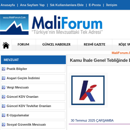
Anasayfa
|
Ana Sayfam Yap
|
Sık Kullanılanlara Ekle
|
E-Posta
|
İletişim
FORUM
GÜNCEL HABERLER
RESMİ GAZETE
KÖŞE YA
MaliForum.C
Kamu İhale Genel Tebliğinde D
MEVZUAT
Pratik Bilgiler
Asgari Geçim İndirimi
Vergi Mevzuatı
Güncel KDV Oranları
Güncel KDV Tevkifat Oranları
E-Uygulamalar
30 Temmuz 2025 ÇARŞAMBA
Sosyal Güvenlik Mevzuatı