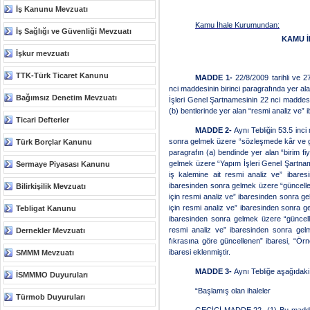
İş Kanunu Mevzuatı
Kamu İhale Kurumundan:
İş Sağlığı ve Güvenliği Mevzuatı
KAMU İ
İşkur mevzuatı
TTK-Türk Ticaret Kanunu
MADDE 1-
22/8/2009 tarihli ve 
nci maddesinin birinci paragrafında yer al
Bağımsız Denetim Mevzuatı
İşleri Genel Şartnamesinin 22 nci maddesi
(b) bentlerinde yer alan “resmi analiz ve” 
Ticari Defterler
MADDE 2-
Aynı Tebliğin 53.5 inci
sonra gelmek üzere “sözleşmede kâr ve ge
Türk Borçlar Kanunu
paragrafın (a) bendinde yer alan “birim fi
gelmek üzere “Yapım İşleri Genel Şartnam
Sermaye Piyasası Kanunu
iş kalemine ait resmi analiz ve” ibare
ibaresinden sonra gelmek üzere “güncellen
Bilirkişilik Mevzuatı
için resmi analiz ve” ibaresinden sonra ge
için resmi analiz ve” ibaresinden sonra g
Tebligat Kanunu
ibaresinden sonra gelmek üzere “güncelle
resmi analiz ve” ibaresinden sonra ge
Dernekler Mevzuatı
fıkrasına göre güncellenen” ibaresi, “Ör
ibaresi eklenmiştir.
SMMM Mevzuatı
MADDE 3-
Aynı Tebliğe aşağıdaki
İSMMMO Duyuruları
“Başlamış olan ihaleler
Türmob Duyuruları
GEÇİCİ MADDE 22- (1) Bu maddeyi y