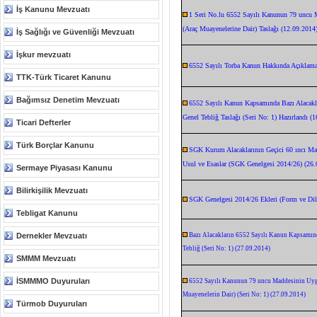
İş Kanunu Mevzuatı
1 Seri No.lu 6552 Sayılı Kanunun 79 uncu 
(Araç Muayenelerine Dair) Taslağı (12.09.2014
İş Sağlığı ve Güvenliği Mevzuatı
İşkur mevzuatı
6552 Sayılı Torba Kanun Hakkında Açıklama
TTK-Türk Ticaret Kanunu
Bağımsız Denetim Mevzuatı
6552 Sayılı Kanun Kapsamında Bazı Alacakla
Genel Tebliğ Taslağı (Seri No: 1) Hazırlandı (
Ticari Defterler
Türk Borçlar Kanunu
SGK Kurum Alacaklarının Geçici 60 ıncı Mad
Usul ve Esaslar (SGK Genelgesi 2014/26) (26.
Sermaye Piyasası Kanunu
Bilirkişilik Mevzuatı
SGK Genelgesi 2014/26 Ekleri (Form ve Dile
Tebligat Kanunu
Dernekler Mevzuatı
Bazı Alacakların 6552 Sayılı Kanun Kapsamınd
Tebliğ (Seri No: 1) (27.09.2014)
SMMM Mevzuatı
İSMMMO Duyuruları
6552 Sayılı Kanunun 79 uncu Maddesinin Uyg
Muayenelerin Dair) (Seri No: 1) (27.09.2014)
Türmob Duyuruları