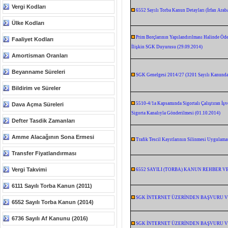
Vergi Kodları
6552 Sayılı Torba Kanun Detayları (İrfan Arab
Ülke Kodları
Prim Borçlarının Yapılandırılması Halinde Öd
Faaliyet Kodları
İlişkin SGK Duyurusu (29.09.2014)
Amortisman Oranları
Beyanname Süreleri
SGK Genelgesi 2014/27 (3201 Sayılı Kanunda 
Bildirim ve Süreler
5510-4/1a Kapsamında Sigortalı Çalıştıran İşv
Dava Açma Süreleri
Sigorta Kanalıyla Gönderilmesi (01.10.2014)
Defter Tasdik Zamanları
Amme Alacağının Sona Ermesi
Trafik Tescil Kayıtlarının Silinmesi Uygulama
Transfer Fiyatlandırması
Vergi Takvimi
6552 SAYILI (TORBA) KANUN REHBER VE 
6111 Sayılı Torba Kanun (2011)
SGK İNTERNET ÜZERİNDEN BAŞVURU VE 
6552 Sayılı Torba Kanun (2014)
6736 Sayılı Af Kanunu (2016)
SGK İNTERNET ÜZERİNDEN BAŞVURU VE 