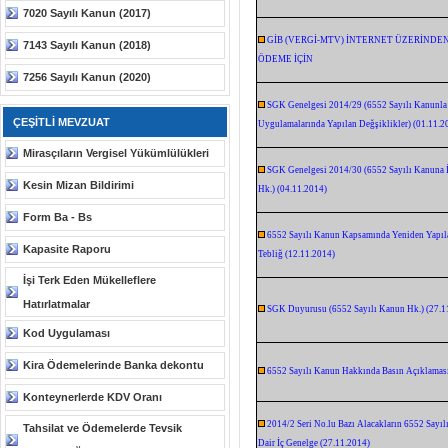
7020 Sayılı Kanun (2017)
GİB (VERGİ-MTV) İNTERNET ÜZERİNDEN
7143 Sayılı Kanun (2018)
ÖDEME İÇİN
7256 Sayılı Kanun (2020)
SGK Genelgesi 2014/29 (6552 Sayılı Kanunla 4/
ÇEŞİTLİ MEVZUAT
Uygulamalarında Yapılan Değşiklikler) (01.11.2
Mirasçıların Vergisel Yükümlülükleri
SGK Genelgesi 2014/30 (6552 Sayılı Kanuna İl
Kesin Mizan Bildirimi
Hk.) (04.11.2014)
Form Ba - Bs
6552 Sayılı Kanun Kapsamında Yeniden Yapıla
Kapasite Raporu
Tebliğ (12.11.2014)
İşi Terk Eden Mükelleflere
Hatırlatmalar
SGK Duyurusu (6552 Sayılı Kanun Hk.) (27.1
Kod Uygulaması
Kira Ödemelerinde Banka dekontu
6552 Sayılı Kanun Hakkında Basın Açıklamas
Konteynerlerde KDV Oranı
2014/2 Seri No.lu Bazı Alacakların 6552 Sayı
Tahsilat ve Ödemelerde Tevsik
Dair İç Genelge (27.11.2014)