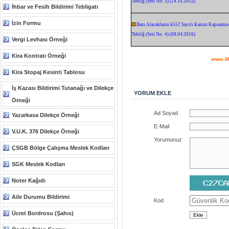
Tebliğ (Seri No: 3) (24.10.2015)
İhbar ve Fesih Bildirimi Tebligatı
İzin Formu
Bazı Alacakların 6552 Sayılı Kanun Kapsamınd
Tebliğ (Seri No: 4) (08.04.2016)
Vergi Levhası Örneği
Kira Kontratı Örneği
www.M
Kira Stopaj Kesinti Tablosu
İş Kazası Bildirimi Tutanağı ve Dilekçe
YORUM EKLE
Örneği
Ad Soyad
Yazarkasa Dilekçe Örneği
E-Mail
V.U.K. 376 Dilekçe Örneği
Yorumunuz
ÇSGB Bölge Çalışma Meslek Kodları
SGK Meslek Kodları
Noter Kağıdı
Aile Durumu Bildirimi
Kod
Ücret Bordrosu (Şahıs)