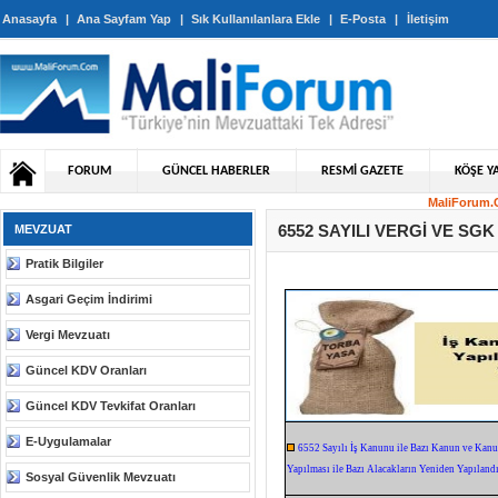
Anasayfa
|
Ana Sayfam Yap
|
Sık Kullanılanlara Ekle
|
E-Posta
|
İletişim
FORUM
GÜNCEL HABERLER
RESMİ GAZETE
KÖŞE YA
MaliForum.C
6552 SAYILI VERGİ VE SG
MEVZUAT
Pratik Bilgiler
Asgari Geçim İndirimi
Vergi Mevzuatı
Güncel KDV Oranları
Güncel KDV Tevkifat Oranları
E-Uygulamalar
6552 Sayılı İş Kanunu ile Bazı Kanun ve Ka
Yapılması ile Bazı Alacakların Yeniden Yapıland
Sosyal Güvenlik Mevzuatı