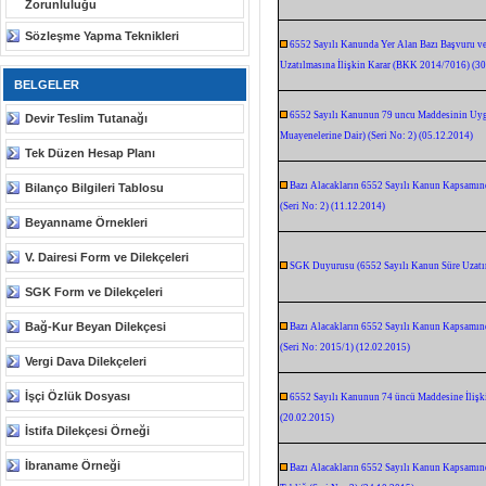
Zorunluluğu
Sözleşme Yapma Teknikleri
6552 Sayılı Kanunda Yer Alan Bazı Başvuru ve
Uzatılmasına İlişkin Karar (BKK 2014/7016) (30
BELGELER
6552 Sayılı Kanunun 79 uncu Maddesinin Uyg
Devir Teslim Tutanağı
Muayenelerine Dair) (Seri No: 2) (05.12.2014)
Tek Düzen Hesap Planı
Bazı Alacakların 6552 Sayılı Kanun Kapsamınd
Bilanço Bilgileri Tablosu
(Seri No: 2) (11.12.2014)
Beyanname Örnekleri
V. Dairesi Form ve Dilekçeleri
SGK Duyurusu (6552 Sayılı Kanun Süre Uzatı
SGK Form ve Dilekçeleri
Bağ-Kur Beyan Dilekçesi
Bazı Alacakların 6552 Sayılı Kanun Kapsamınd
(Seri No: 2015/1) (12.02.2015)
Vergi Dava Dilekçeleri
İşçi Özlük Dosyası
6552 Sayılı Kanunun 74 üncü Maddesine İlişki
(20.02.2015)
İstifa Dilekçesi Örneği
İbraname Örneği
Bazı Alacakların 6552 Sayılı Kanun Kapsamınd